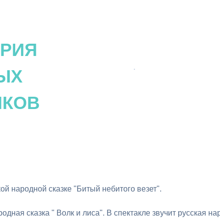
ОРИЯ
.
ЫХ
ИКОВ
ой народной сказке "Битый небитого везет".
дная сказка " Волк и лиса". В спектакле звучит русская на